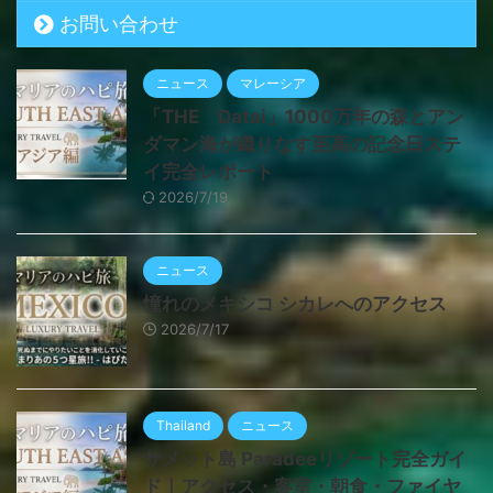
お問い合わせ
ニュース
マレーシア
「THE Datai」1000万年の森とアン
ダマン海が織りなす至高の記念日ステ
イ完全レポート
2026/7/19
ニュース
憧れのメキシコ シカレへのアクセス
2026/7/17
Thailand
ニュース
サメット島 Paradeeリゾート完全ガイ
ド｜アクセス・客室・朝食・ファイヤ