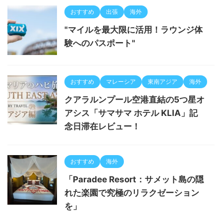
おすすめ
出張
海外
"マイルを最大限に活用！ラウンジ体
験へのパスポート"
おすすめ
マレーシア
東南アジア
海外
クアラルンプール空港直結の5つ星オ
アシス「サマサマ ホテル KLIA」記
念日滞在レビュー！
おすすめ
海外
「Paradee Resort：サメット島の隠
れた楽園で究極のリラクゼーション
を」