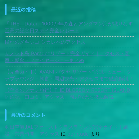
最近の投稿
「THE Datai」1000万年の森とアンダマン海が織りなす
至高の記念日ステイ完全レポート
憧れのメキシコ シカレへのアクセス
サメット島 Paradeeリゾート完全ガイド｜アクセス・客
室・朝食・ファイヤーショーまとめ
【完全ガイド】AVANI パタヤ リゾート宿泊レビュー｜ク
ラブラウンジ・朝食・周辺観光・アクセスまで徹底解説！
【至高のダナン旅行】THE BLOSSOM RESORT ISLAND
宿泊記｜口コミ、アクセス、周辺観光を徹底解説
最近のコメント
羽田空港JALファーストクラスラウンジ完全ガイド｜施
設・営業時間・アクセス
に
porntude
より