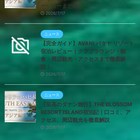
ーショーまとめ
2026/7/17
ニュース
【完全ガイド】AVANI パタヤ リゾート
宿泊レビュー｜クラブラウンジ・朝
食・周辺観光・アクセスまで徹底解
説！
2026/7/17
ニュース
【至高のダナン旅行】THE BLOSSOM
RESORT ISLAND宿泊記｜口コミ、ア
クセス、周辺観光を徹底解説
2026/7/17