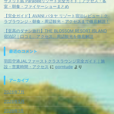
サメット島 Paradeeリゾート完全ガイド｜アクセス・客
室・朝食・ファイヤーショーまとめ
【完全ガイド】AVANI パタヤ リゾート宿泊レビュー｜ク
ラブラウンジ・朝食・周辺観光・アクセスまで徹底解説！
【至高のダナン旅行】THE BLOSSOM RESORT ISLAND
宿泊記｜口コミ、アクセス、周辺観光を徹底解説
最近のコメント
羽田空港JALファーストクラスラウンジ完全ガイド｜施
設・営業時間・アクセス
に
porntude
より
アーカイブ
2026年7月
2026年5月
2026年1月