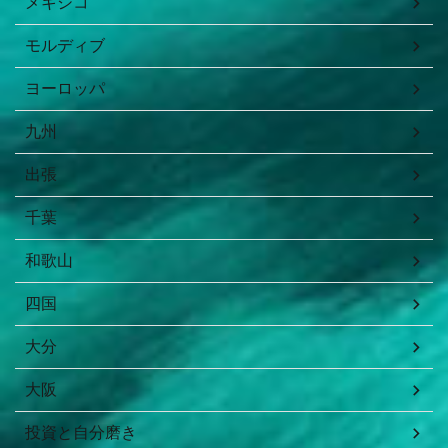
メキシコ
モルディブ
ヨーロッパ
九州
出張
千葉
和歌山
四国
大分
大阪
投資と自分磨き