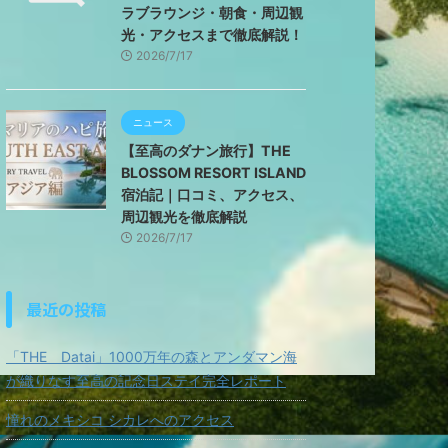
ラブラウンジ・朝食・周辺観
光・アクセスまで徹底解説！
2026/7/17
ニュース
【至高のダナン旅行】THE
BLOSSOM RESORT ISLAND
宿泊記｜口コミ、アクセス、
周辺観光を徹底解説
2026/7/17
最近の投稿
「THE Datai」1000万年の森とアンダマン海
が織りなす至高の記念日ステイ完全レポート
憧れのメキシコ シカレへのアクセス