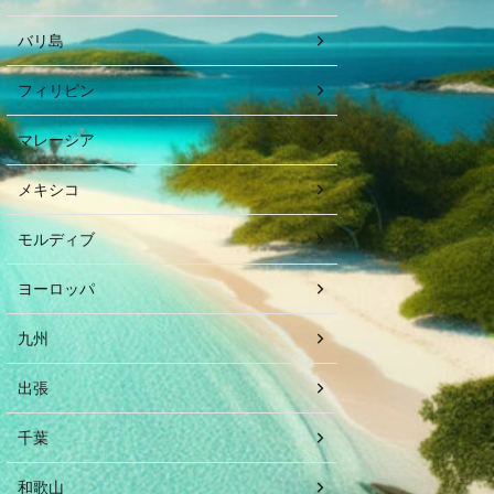
バリ島
フィリピン
マレーシア
メキシコ
モルディブ
ヨーロッパ
九州
出張
千葉
和歌山