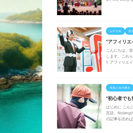
おすすめ
投
"アフィリエ
こんにちは、皆
します。これら
1. アフィリエイ
投資と自分磨き
"初心者でも
はじめに こん
言語、Nola
の記事を読めばN