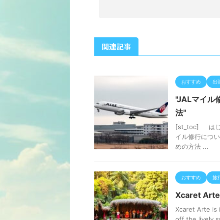
関連記事
おすすめ
出
"JALマイ
法"
[st_toc]
イル修行につい
めの方法 ...
おすすめ
旅
Xcaret Arte
Xcaret Arte is 
off the lively sp