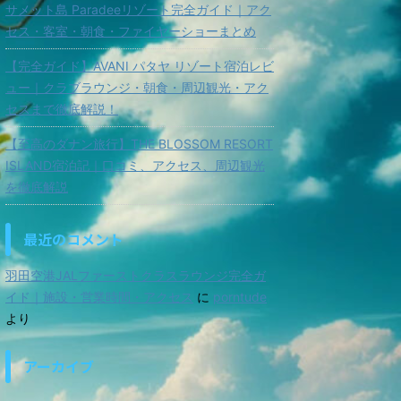
サメット島 Paradeeリゾート完全ガイド｜アク
セス・客室・朝食・ファイヤーショーまとめ
【完全ガイド】AVANI パタヤ リゾート宿泊レビ
ュー｜クラブラウンジ・朝食・周辺観光・アク
セスまで徹底解説！
【至高のダナン旅行】THE BLOSSOM RESORT
ISLAND宿泊記｜口コミ、アクセス、周辺観光
を徹底解説
最近のコメント
羽田空港JALファーストクラスラウンジ完全ガ
イド｜施設・営業時間・アクセス
に
porntude
より
アーカイブ