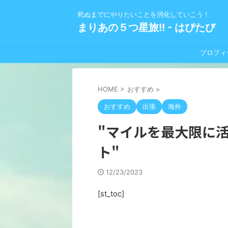
死ぬまでにやりたいことを消化していこう！
まりあの５つ星旅!! - はぴたび
プロフィ
HOME
>
おすすめ
>
おすすめ
出張
海外
"マイルを最大限に
ト"
12/23/2023
[st_toc]