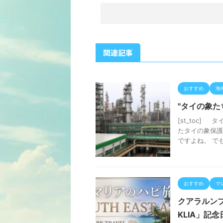
関連記事
おすすめ
海
"タイの象た
[st_toc]
たタイの象保護
ですよね。 でも 
おすすめ
マ
クアラルン
KLIA」記