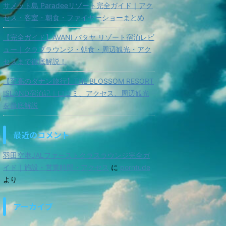
サメット島 Paradeeリゾート完全ガイド｜アク
セス・客室・朝食・ファイヤーショーまとめ
【完全ガイド】AVANI パタヤ リゾート宿泊レビ
ュー｜クラブラウンジ・朝食・周辺観光・アク
セスまで徹底解説！
【至高のダナン旅行】THE BLOSSOM RESORT
ISLAND宿泊記｜口コミ、アクセス、周辺観光
を徹底解説
最近のコメント
羽田空港JALファーストクラスラウンジ完全ガ
イド｜施設・営業時間・アクセス
に
porntude
より
アーカイブ