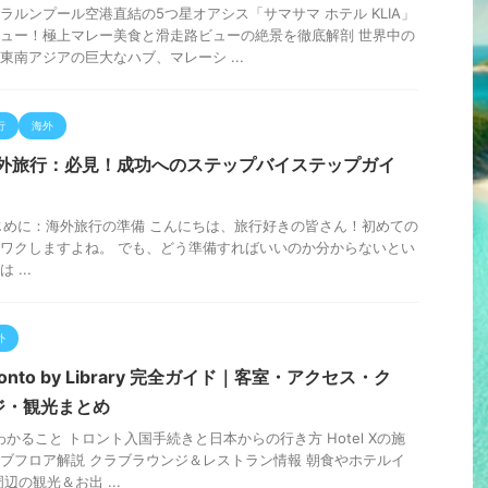
ラルンプール空港直結の5つ星オアシス「サマサマ ホテル KLIA」
ュー！極上マレー美食と滑走路ビューの絶景を徹底解剖 世界中の
東南アジアの巨大なハブ、マレーシ ...
行
海外
海外旅行：必見！成功へのステップバイステップガイ
] はじめに：海外旅行の準備 こんにちは、旅行好きの皆さん！初めての
ワクしますよね。 でも、どう準備すればいいのか分からないとい
...
外
Toronto by Library 完全ガイド｜客室・アクセス・ク
ジ・観光まとめ
かること トロント入国手続きと日本からの行き方 Hotel Xの施
ブフロア解説 クラブラウンジ＆レストラン情報 朝食やホテルイ
辺の観光＆お出 ...