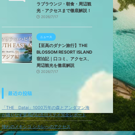
ラブラウンジ・朝食・周辺観
光・アクセスまで徹底解説！
2026/7/17
ニュース
【至高のダナン旅行】THE
BLOSSOM RESORT ISLAND
宿泊記｜口コミ、アクセス、
周辺観光を徹底解説
2026/7/17
最近の投稿
「THE Datai」1000万年の森とアンダマン海
が織りなす至高の記念日ステイ完全レポート
憧れのメキシコ シカレへのアクセス