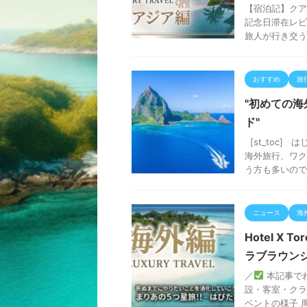
【宿泊記】クア
記念日滞在レビ
旅人が行き交う
おすすめ
旅
"初めての
ド"
[st_toc
海外旅行、ワク
う方も多いのでは 
ニュース
海
Hotel X 
ラブラウン
／
本記事でわ
設・客室・クラ
ベントの様子 周