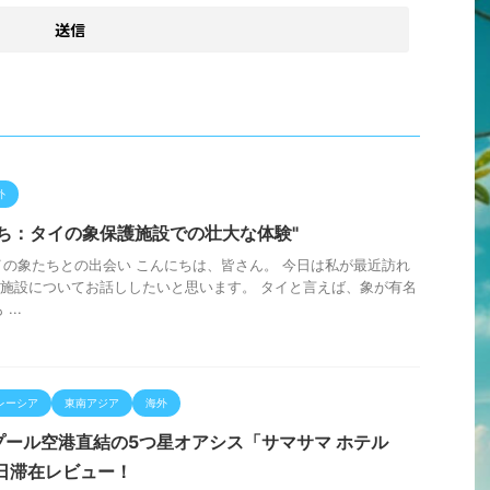
外
ち：タイの象保護施設での壮大な体験"
 タイの象たちとの出会い こんにちは、皆さん。 今日は私が最近訪れ
施設についてお話ししたいと思います。 タイと言えば、象が有名
...
レーシア
東南アジア
海外
プール空港直結の5つ星オアシス「サマサマ ホテル
念日滞在レビュー！