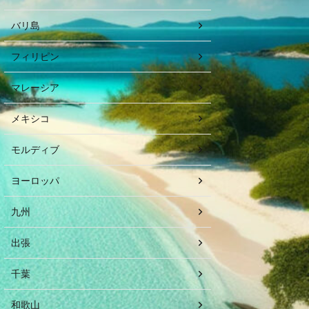
バリ島
フィリピン
マレーシア
メキシコ
モルディブ
ヨーロッパ
九州
出張
千葉
和歌山