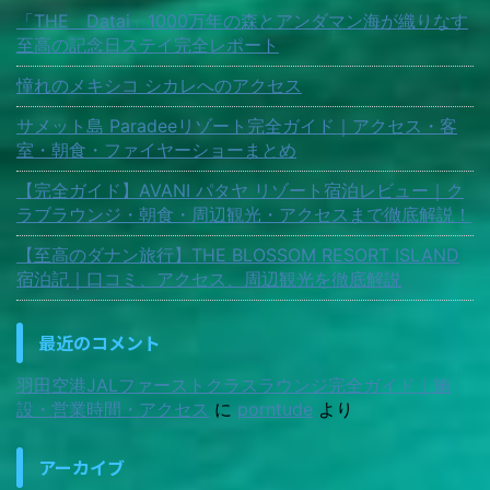
「THE Datai」1000万年の森とアンダマン海が織りなす
至高の記念日ステイ完全レポート
憧れのメキシコ シカレへのアクセス
サメット島 Paradeeリゾート完全ガイド｜アクセス・客
室・朝食・ファイヤーショーまとめ
【完全ガイド】AVANI パタヤ リゾート宿泊レビュー｜ク
ラブラウンジ・朝食・周辺観光・アクセスまで徹底解説！
【至高のダナン旅行】THE BLOSSOM RESORT ISLAND
宿泊記｜口コミ、アクセス、周辺観光を徹底解説
最近のコメント
羽田空港JALファーストクラスラウンジ完全ガイド｜施
設・営業時間・アクセス
に
porntude
より
アーカイブ