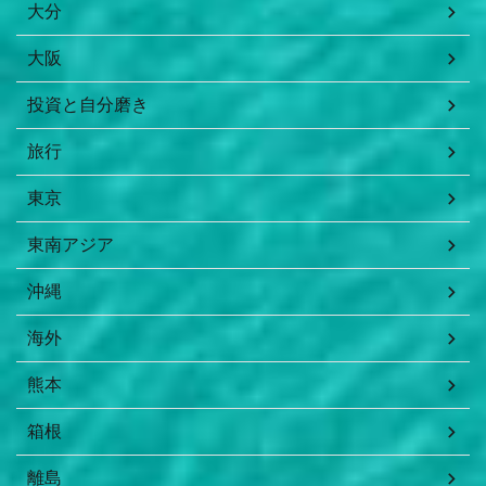
大分
大阪
投資と自分磨き
旅行
東京
東南アジア
沖縄
海外
熊本
箱根
離島