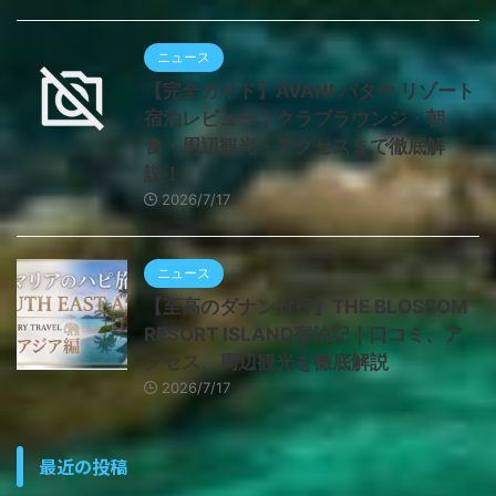
ニュース
【完全ガイド】AVANI パタヤ リゾート
宿泊レビュー｜クラブラウンジ・朝
食・周辺観光・アクセスまで徹底解
説！
2026/7/17
ニュース
【至高のダナン旅行】THE BLOSSOM
RESORT ISLAND宿泊記｜口コミ、ア
クセス、周辺観光を徹底解説
2026/7/17
最近の投稿