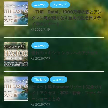
ニュース
マレーシア
「THE Datai」1000万年の森とアン
ダマン海が織りなす至高の記念日ステ
イ完全レポート
2026/7/19
ニュース
憧れのメキシコ シカレへのアクセス
2026/7/17
Thailand
ニュース
サメット島 Paradeeリゾート完全ガイ
ド｜アクセス・客室・朝食・ファイヤ
ーショーまとめ
2026/7/17