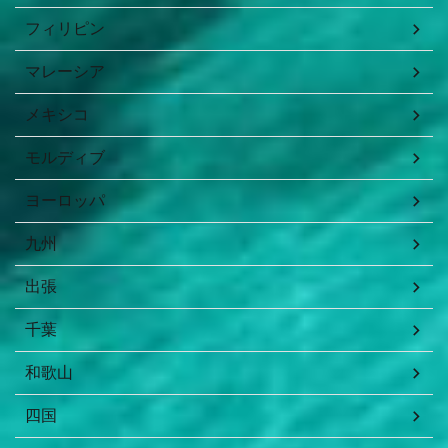
フィリピン
マレーシア
メキシコ
モルディブ
ヨーロッパ
九州
出張
千葉
和歌山
四国