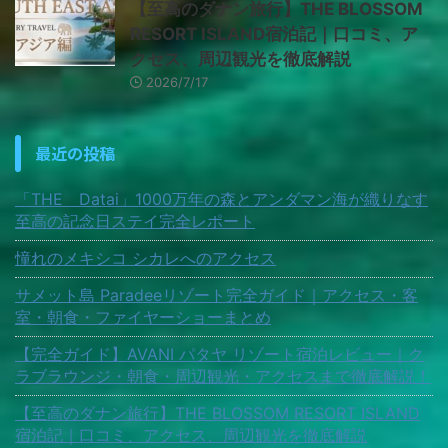
【至高のダナン旅行】THE BLOSSOM
RESORT ISLAND宿泊記｜口コミ、ア
クセス、周辺観光を徹底解説
2026/7/17
最近の投稿
「THE Datai」1000万年の森とアンダマン海が織りなす
至高の記念日ステイ完全レポート
憧れのメキシコ シカレへのアクセス
サメット島 Paradeeリゾート完全ガイド｜アクセス・客
室・朝食・ファイヤーショーまとめ
【完全ガイド】AVANI パタヤ リゾート宿泊レビュー｜ク
ラブラウンジ・朝食・周辺観光・アクセスまで徹底解説！
【至高のダナン旅行】THE BLOSSOM RESORT ISLAND
宿泊記｜口コミ、アクセス、周辺観光を徹底解説