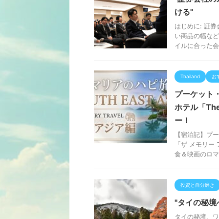
ける"
はじめに: 証
い商品の幅など
イルに合った会
Thailand
お
プーケット
ホテル「The 
ー！
【宿泊記】プー
「ザ メモリー
食＆映画のロマ
投資と自分磨き
"タイの秘
タイの秘境、ワ