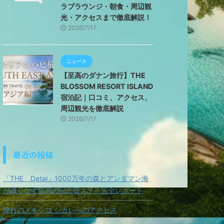
ラブラウンジ・朝食・周辺観
光・アクセスまで徹底解説！
2026/7/17
ニュース
【至高のダナン旅行】THE
BLOSSOM RESORT ISLAND
宿泊記｜口コミ、アクセス、
周辺観光を徹底解説
2026/7/17
最近の投稿
「THE Datai」1000万年の森とアンダマン海
が織りなす至高の記念日ステイ完全レポート
憧れのメキシコ シカレへのアクセス