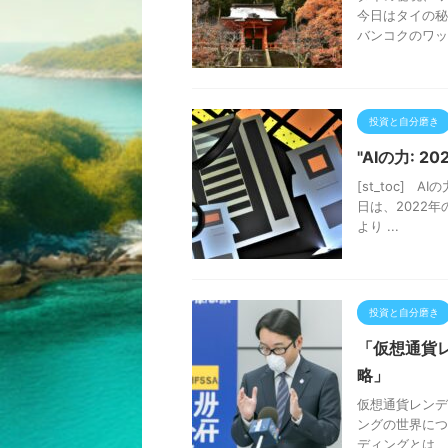
今日はタイの秘
バンコクのワッ
投資と自分磨き
"AIの力: 
[st_toc] 
日は、2022年
より ...
投資と自分磨き
「仮想通貨
略」
仮想通貨レンデ
ングの世界につ
ディングとは、