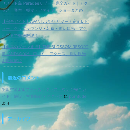
サメット島 Paradeeリゾート完全ガイド｜アク
セス・客室・朝食・ファイヤーショーまとめ
【完全ガイド】AVANI パタヤ リゾート宿泊レビ
ュー｜クラブラウンジ・朝食・周辺観光・アク
セスまで徹底解説！
【至高のダナン旅行】THE BLOSSOM RESORT
ISLAND宿泊記｜口コミ、アクセス、周辺観光
を徹底解説
最近のコメント
羽田空港JALファーストクラスラウンジ完全ガ
イド｜施設・営業時間・アクセス
に
porntude
より
アーカイブ