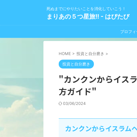
死ぬまでにやりたいことを消化していこう！
まりあの５つ星旅!! - はぴたび
プロフィ
HOME
>
投資と自分磨き
>
投資と自分磨き
"カンクンからイス
方ガイド"
03/06/2024
カンクンからイスラム