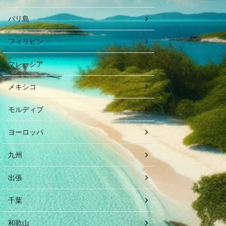
バリ島
フィリピン
マレーシア
メキシコ
モルディブ
ヨーロッパ
九州
出張
千葉
和歌山