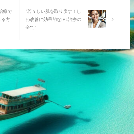
L治療で
"若々しい肌を取り戻す！し
れる方
わ改善に効果的なIPL治療の
全て"