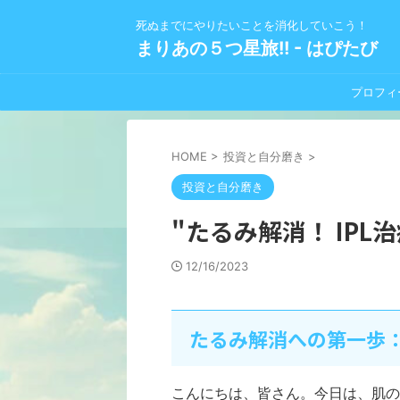
死ぬまでにやりたいことを消化していこう！
まりあの５つ星旅!! - はぴたび
プロフィ
HOME
>
投資と自分磨き
>
投資と自分磨き
"たるみ解消！ IP
12/16/2023
たるみ解消への第一歩：
こんにちは、皆さん。今日は、肌の