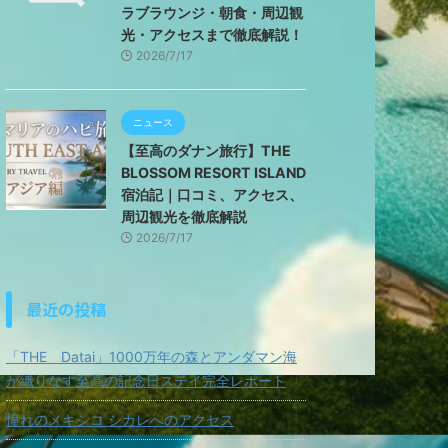
ラブラウンジ・朝食・周辺観
光・アクセスまで徹底解説！
2026/7/17
ニュース
【至高のダナン旅行】THE
BLOSSOM RESORT ISLAND
宿泊記｜口コミ、アクセス、
周辺観光を徹底解説
2026/7/17
最近の投稿
「THE Datai」1000万年の森とアンダマン海
が織りなす至高の記念日ステイ完全レポート
憧れのメキシコ シカレへのアクセス