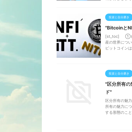
投資と自分磨き
"Bitcoi
[st_toc
産の世界につい
ビットコインは、2
投資と自分磨き
"区分所有の
ド"
区分所有の魅力
所有の魅力につ
する形態のこと