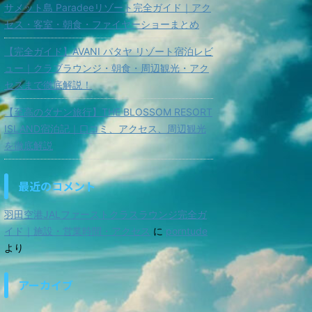
サメット島 Paradeeリゾート完全ガイド｜アク
セス・客室・朝食・ファイヤーショーまとめ
【完全ガイド】AVANI パタヤ リゾート宿泊レビ
ュー｜クラブラウンジ・朝食・周辺観光・アク
セスまで徹底解説！
【至高のダナン旅行】THE BLOSSOM RESORT
ISLAND宿泊記｜口コミ、アクセス、周辺観光
を徹底解説
最近のコメント
羽田空港JALファーストクラスラウンジ完全ガ
イド｜施設・営業時間・アクセス
に
porntude
より
アーカイブ