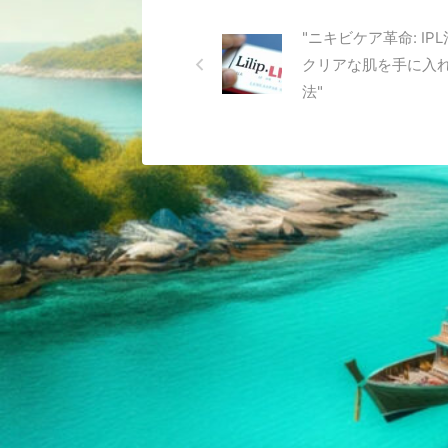
"ニキビケア革命: IP
クリアな肌を手に入
法"