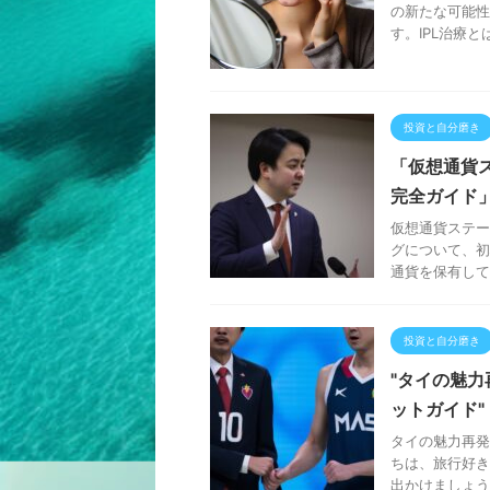
の新たな可能性
す。IPL治療とは、I
投資と自分磨き
「仮想通貨
完全ガイド
仮想通貨ステー
グについて、初
通貨を保有して
投資と自分磨き
"タイの魅
ットガイド"
タイの魅力再発
ちは、旅行好き
出かけましょう