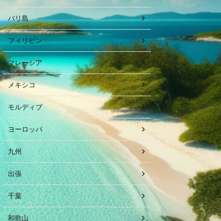
バリ島
フィリピン
マレーシア
メキシコ
モルディブ
ヨーロッパ
九州
出張
千葉
和歌山