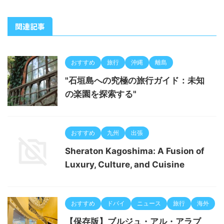
関連記事
おすすめ
旅行
沖縄
離島
"石垣島への究極の旅行ガイド：未知
の楽園を探索する"
おすすめ
九州
出張
Sheraton Kagoshima: A Fusion of
Luxury, Culture, and Cuisine
おすすめ
ドバイ
ニュース
旅行
海外
【保存版】ブルジュ・アル・アラブ