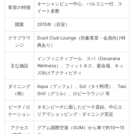
オーシャンビュー中心、バルコニー付、ス
客室の特徴
イート多数
開業
2015年（目安）
クラブラウ
Dusit Club Lounge（対象客室・会員向け特
ンジ
典あり）
インフィニティプール、スパ（Devarana
主な施設
Wellness）、フィットネス、宴会場、キッ
ズ向けアクティビティ
ダイニング
Aqua（ブッフェ）、Soï（タイ料理）、Tasi
（例）
Grill（グリル）、ロビーラウンジ 等
ビーチ / ロ
タモンビーチに面したビーチ直結。中心エ
ケーション
リアでショッピング・ダイニング至近
アクセス
グアム国際空港（GUM）から車で約10〜15