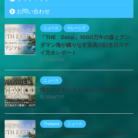
お問い合わせ
ニュース
マレーシア
「THE Datai」1000万年の森とアン
ダマン海が織りなす至高の記念日ステ
イ完全レポート
2026/7/19
ニュース
憧れのメキシコ シカレへのアクセス
2026/7/17
Thailand
ニュース
サメット島 Paradeeリゾート完全ガイ