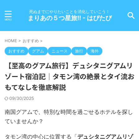
死ぬまでにやりたいことを消化していこう！
まりあの５つ星旅!! - はぴたび
HOME
>
おすすめ
>
おすすめ
グアム
ニュース
旅行
海外
【至高のグアム旅行】デュシタニグアムリ
ゾート宿泊記｜タモン湾の絶景とタイ流お
もてなしを徹底解説
09/30/2025
南国グアムで、特別な時間を過ごせるホテルを探し
ていませんか？
タモン湾の中心に位置する「
デュシタニグアムリゾ