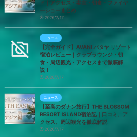
ド｜アクセス・客室・朝食・ファイヤ
ーショーまとめ
2026/7/17
ニュース
【完全ガイド】AVANI パタヤ リゾート
宿泊レビュー｜クラブラウンジ・朝
食・周辺観光・アクセスまで徹底解
説！
2026/7/17
ニュース
【至高のダナン旅行】THE BLOSSOM
RESORT ISLAND宿泊記｜口コミ、ア
クセス、周辺観光を徹底解説
2026/7/17