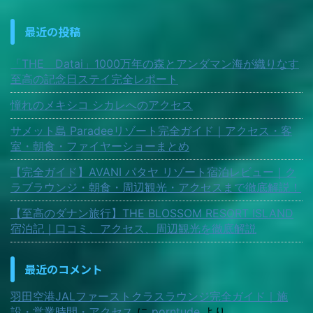
最近の投稿
「THE Datai」1000万年の森とアンダマン海が織りなす
至高の記念日ステイ完全レポート
憧れのメキシコ シカレへのアクセス
サメット島 Paradeeリゾート完全ガイド｜アクセス・客
室・朝食・ファイヤーショーまとめ
【完全ガイド】AVANI パタヤ リゾート宿泊レビュー｜ク
ラブラウンジ・朝食・周辺観光・アクセスまで徹底解説！
【至高のダナン旅行】THE BLOSSOM RESORT ISLAND
宿泊記｜口コミ、アクセス、周辺観光を徹底解説
最近のコメント
羽田空港JALファーストクラスラウンジ完全ガイド｜施
設・営業時間・アクセス
に
porntude
より