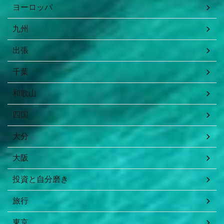
ヨーロッパ
九州
出張
千葉
和歌山
四国
大分
大阪
投資と自分磨き
旅行
東京