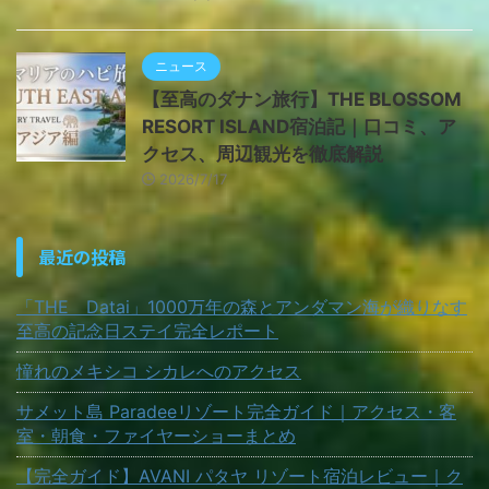
ニュース
【至高のダナン旅行】THE BLOSSOM
RESORT ISLAND宿泊記｜口コミ、ア
クセス、周辺観光を徹底解説
2026/7/17
最近の投稿
「THE Datai」1000万年の森とアンダマン海が織りなす
至高の記念日ステイ完全レポート
憧れのメキシコ シカレへのアクセス
サメット島 Paradeeリゾート完全ガイド｜アクセス・客
室・朝食・ファイヤーショーまとめ
【完全ガイド】AVANI パタヤ リゾート宿泊レビュー｜ク