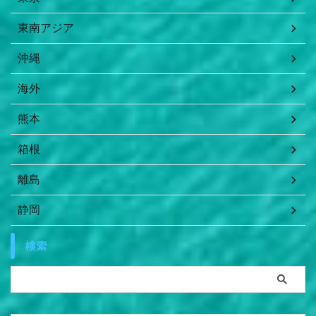
東南アジア
沖縄
海外
熊本
箱根
離島
静岡
検索