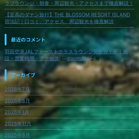
ラブラウンジ・朝食・周辺観光・アクセスまで徹底解説！
【至高のダナン旅行】THE BLOSSOM RESORT ISLAND
宿泊記｜口コミ、アクセス、周辺観光を徹底解説
最近のコメント
羽田空港JALファーストクラスラウンジ完全ガイド｜施
設・営業時間・アクセス
に
porntude
より
アーカイブ
2026年7月
2026年5月
2026年1月
2025年11月
2025年8月