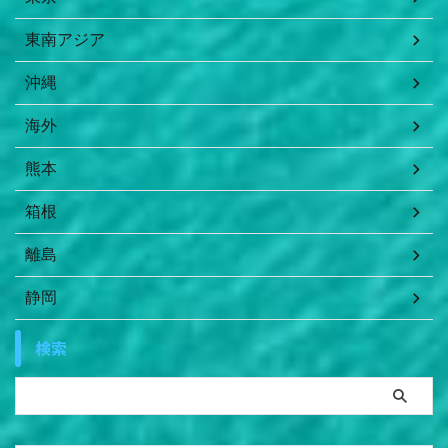
東南アジア
沖縄
海外
熊本
箱根
離島
静岡
検索