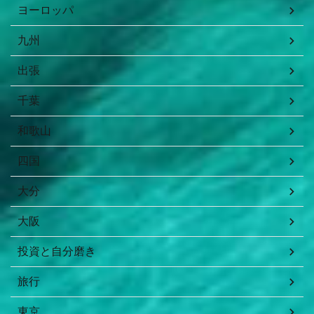
ヨーロッパ
九州
出張
千葉
和歌山
四国
大分
大阪
投資と自分磨き
旅行
東京