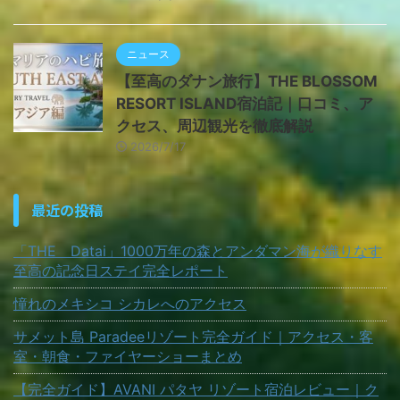
ニュース
【至高のダナン旅行】THE BLOSSOM
RESORT ISLAND宿泊記｜口コミ、ア
クセス、周辺観光を徹底解説
2026/7/17
最近の投稿
「THE Datai」1000万年の森とアンダマン海が織りなす
至高の記念日ステイ完全レポート
憧れのメキシコ シカレへのアクセス
サメット島 Paradeeリゾート完全ガイド｜アクセス・客
室・朝食・ファイヤーショーまとめ
【完全ガイド】AVANI パタヤ リゾート宿泊レビュー｜ク