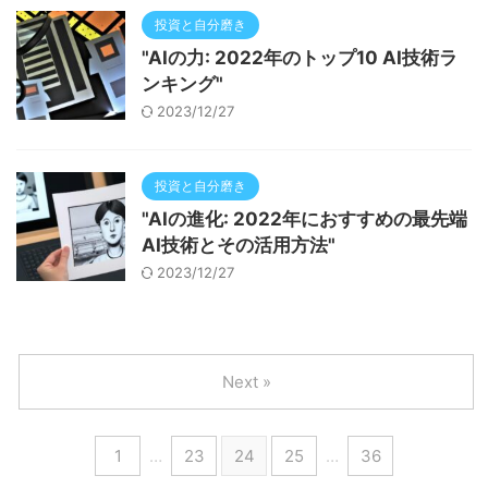
投資と自分磨き
"AIの力: 2022年のトップ10 AI技術ラ
ンキング"
2023/12/27
投資と自分磨き
"AIの進化: 2022年におすすめの最先端
AI技術とその活用方法"
2023/12/27
Next »
1
…
23
24
25
…
36