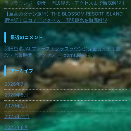
ラブラウンジ・朝食・周辺観光・アクセスまで徹底解説！
【至高のダナン旅行】THE BLOSSOM RESORT ISLAND
宿泊記｜口コミ、アクセス、周辺観光を徹底解説
最近のコメント
羽田空港JALファーストクラスラウンジ完全ガイド｜施
設・営業時間・アクセス
に
porntude
より
アーカイブ
2026年7月
2026年5月
2026年1月
2025年11月
2025年8月