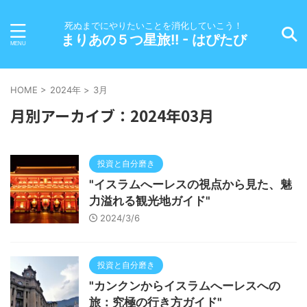
死ぬまでにやりたいことを消化していこう！
まりあの５つ星旅!! - はぴたび
HOME
>
2024年
>
3月
月別アーカイブ：2024年03月
投資と自分磨き
"イスラムへーレスの視点から見た、魅
力溢れる観光地ガイド"
2024/3/6
投資と自分磨き
"カンクンからイスラムへーレスへの
旅：究極の行き方ガイド"