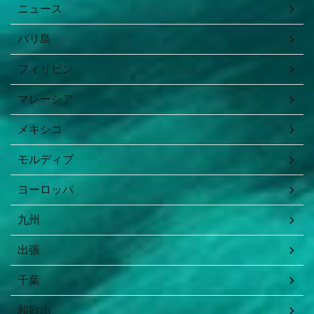
ニュース
バリ島
フィリピン
マレーシア
メキシコ
モルディブ
ヨーロッパ
九州
出張
千葉
和歌山