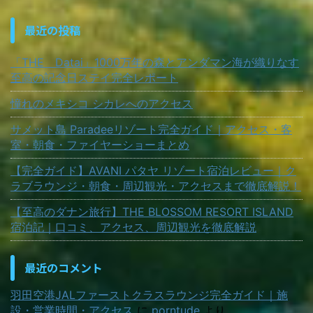
最近の投稿
「THE Datai」1000万年の森とアンダマン海が織りなす
至高の記念日ステイ完全レポート
憧れのメキシコ シカレへのアクセス
サメット島 Paradeeリゾート完全ガイド｜アクセス・客
室・朝食・ファイヤーショーまとめ
【完全ガイド】AVANI パタヤ リゾート宿泊レビュー｜ク
ラブラウンジ・朝食・周辺観光・アクセスまで徹底解説！
【至高のダナン旅行】THE BLOSSOM RESORT ISLAND
宿泊記｜口コミ、アクセス、周辺観光を徹底解説
最近のコメント
羽田空港JALファーストクラスラウンジ完全ガイド｜施
設・営業時間・アクセス
に
porntude
より