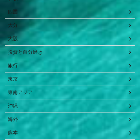
四国
大分
大阪
投資と自分磨き
旅行
東京
東南アジア
沖縄
海外
熊本